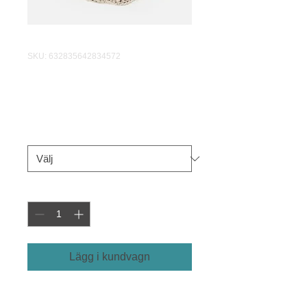
SKU: 632835642834572
Jag är en produkt
Pris
40,00 kr
Storlek
*
Antal
*
Lägg i kundvagn
Jag är en produktbeskrivning. Här 